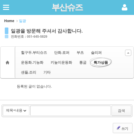
부산슈즈
Sketchbook5, 스케치북5
Home
일광
일광을 방문해 주셔서 감사합니다.
전화번호 : 051-645-5829
힐구두.부티슈즈
단화.로퍼
부츠
슬리퍼
Sketchbook5, 스케치북5
운동화.기능화
키높이운동화
통굽
특가상품
샌들.조리
기타
등록된 글이 없습니다.
검색
쓰기