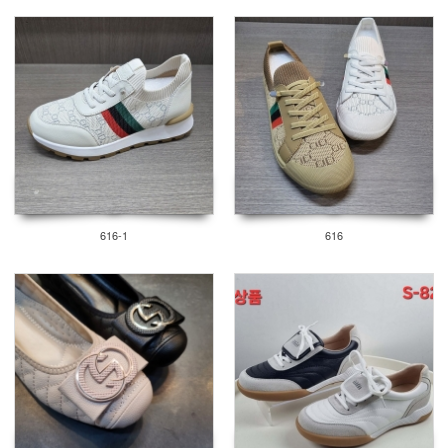
616-1
616