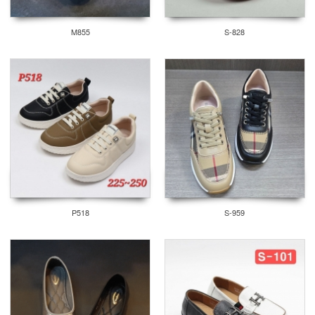
M855
S-828
P518
S-959