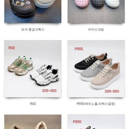
보석 통굽크록스
아이스크림
R02
P555(메리노울,라텍스깔창)