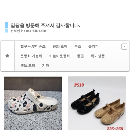
일광을 방문해 주셔서 감사합니다.
전화번호 : 051-645-5829
힐구두.부티슈즈
단화.로퍼
부츠
슬리퍼
운동화.기능화
키높이운동화
통굽
특가상품
샌들.조리
기타