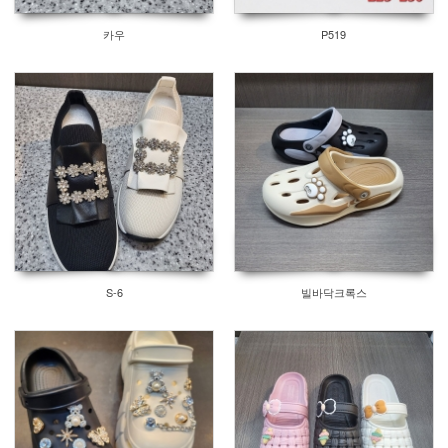
카우
P519
S-6
빌바닥크록스