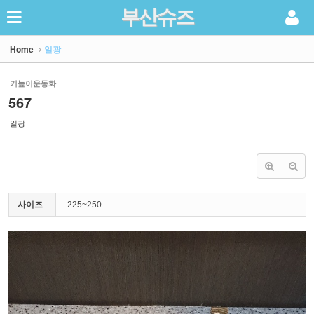
부산슈즈
Sketchbook5, 스케치북5
Home
일광
키높이운동화
567
일광
Sketchbook5, 스케치북5
사이즈
225~250