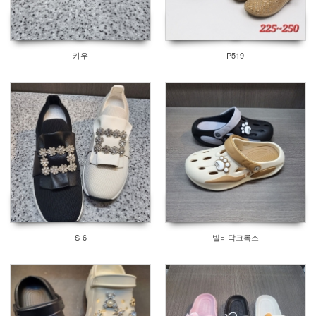
카우
P519
S-6
빌바닥크록스