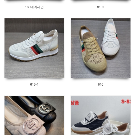
180메리제인
8107
616-1
616