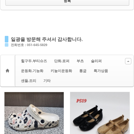
일광을 방문해 주셔서 감사합니다.
전화번호 : 051-645-5829
힐구두.부티슈즈
단화.로퍼
부츠
슬리퍼
운동화.기능화
키높이운동화
통굽
특가상품
샌들.조리
기타