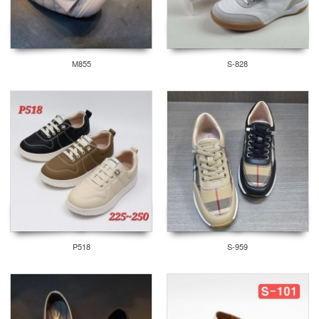
M855
S-828
P518
S-959