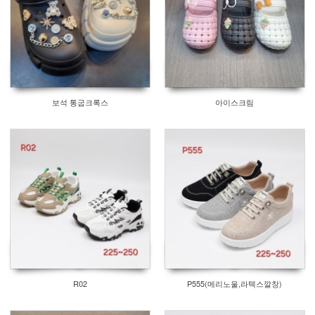
보석 통굽크록스
아이스크림
R02
P555(메리노울,라텍스깔창)