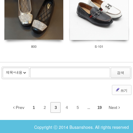
800
S-101
검색
쓰기
Prev
1
2
3
4
5
...
19
Next
Copyright ⓒ 2014 Busanshoes. All rights reserved