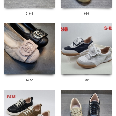
616-1
616
M855
S-828