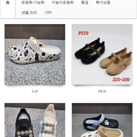
운동화.기능화
키높이운동화
통굽
특가상품
샌들.조리
기타
카우
P519