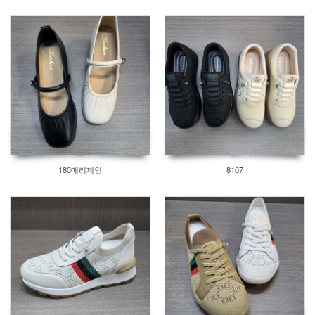
180메리제인
8107