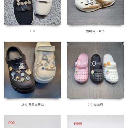
S-6
빌바닥크록스
보석 통굽크록스
아이스크림