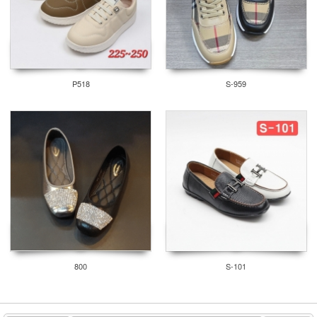
P518
S-959
800
S-101