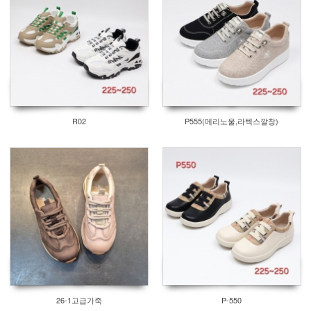
R02
P555(메리노울,라텍스깔창)
26-1고급가죽
P-550