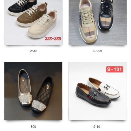
P518
S-959
800
S-101