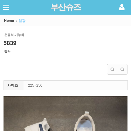
부산슈즈
Sketchbook5, 스케치북5
Home
일광
운동화.기능화
5839
일광
Sketchbook5, 스케치북5
사이즈
225~250