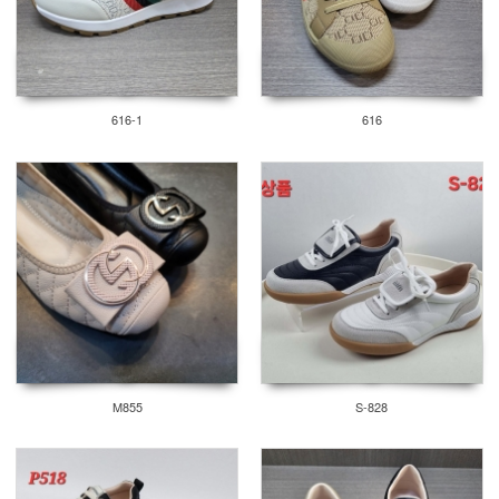
616-1
616
M855
S-828