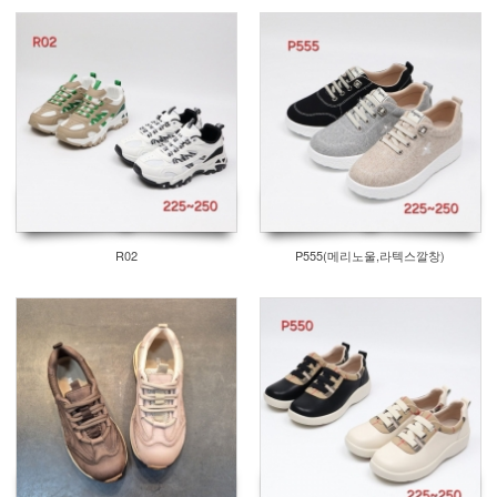
R02
P555(메리노울,라텍스깔창)