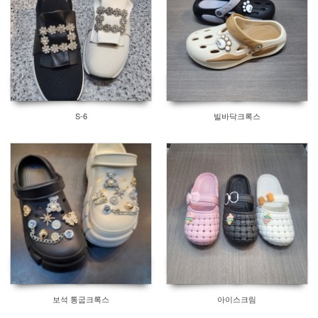
S-6
빌바닥크록스
보석 통굽크록스
아이스크림