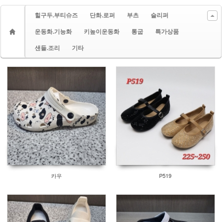
힐구두.부티슈즈
단화.로퍼
부츠
슬리퍼
운동화.기능화
키높이운동화
통굽
특가상품
샌들.조리
기타
카우
P519