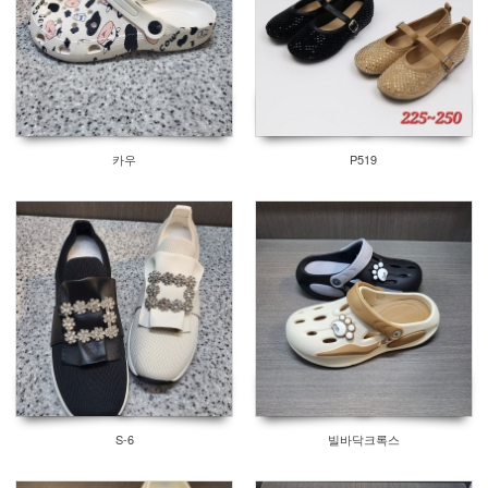
카우
P519
S-6
빌바닥크록스