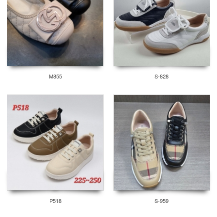
M855
S-828
P518
S-959