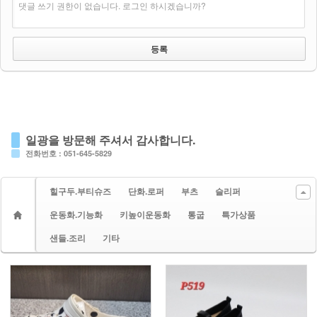
댓글 쓰기 권한이 없습니다. 로그인 하시겠습니까?
일광을 방문해 주셔서 감사합니다.
전화번호 : 051-645-5829
힐구두.부티슈즈
단화.로퍼
부츠
슬리퍼
운동화.기능화
키높이운동화
통굽
특가상품
샌들.조리
기타