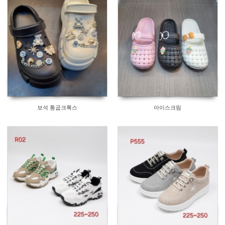
보석 통굽크록스
아이스크림