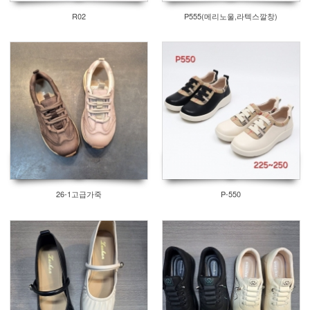
R02
P555(메리노울,라텍스깔창)
26-1고급가죽
P-550