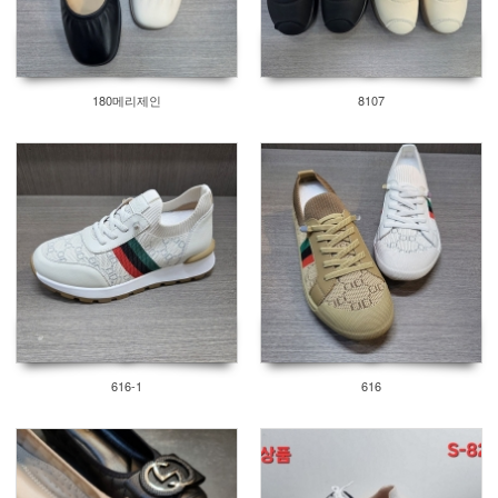
180메리제인
8107
616-1
616