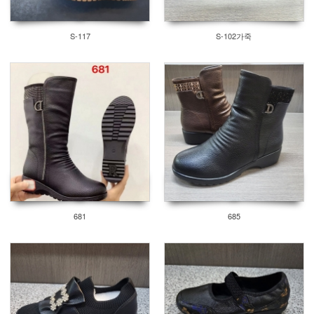
S-117
S-102가죽
681
685