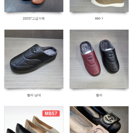
22037고급가죽
660-1
벨라 남대
벨라