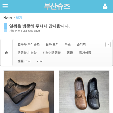
부산슈즈
Sketchbook5, 스케치북5
Home
일광
일광을 방문해 주셔서 감사합니다.
전화번호 : 051-645-5829
힐구두.부티슈즈
단화.로퍼
부츠
슬리퍼
Sketchbook5, 스케치북5
운동화.기능화
키높이운동화
통굽
특가상품
샌들.조리
기타