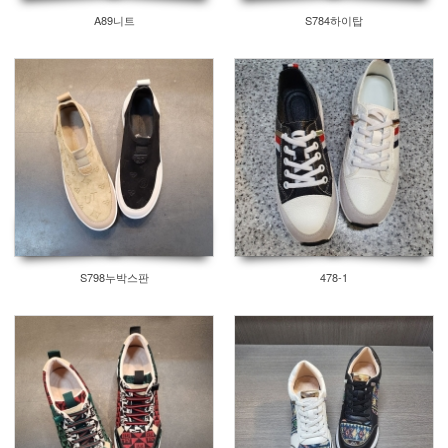
A89니트
S784하이탑
S798누박스판
478-1