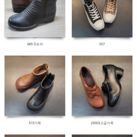
685 D보석
007
515가죽
23003고급가죽