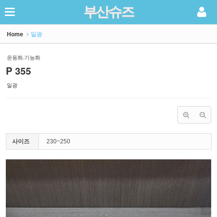
부산슈즈
Sketchbook5, 스케치북5
Home
일광
운동화.기능화
P 355
일광
Sketchbook5, 스케치북5
사이즈
230~250