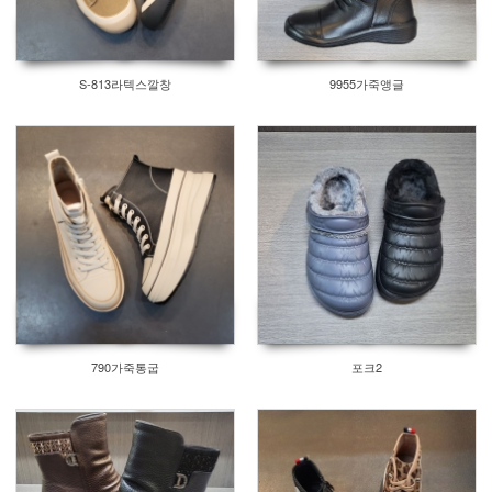
S-813라텍스깔창
9955가죽앵글
790가죽통굽
포크2