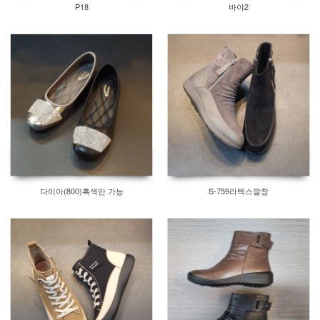
P18
바야2
다이아(800)흑색만 가능
S-759라텍스깔창