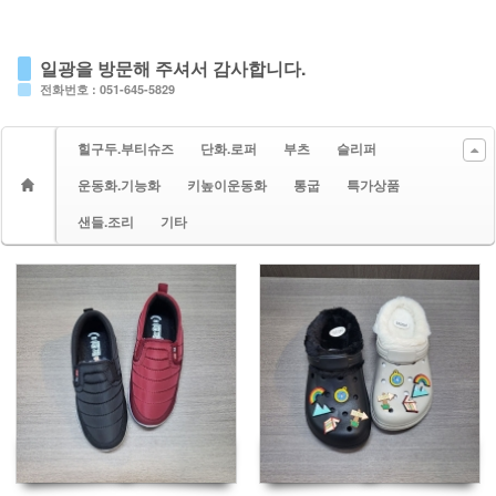
일광을 방문해 주셔서 감사합니다.
전화번호 : 051-645-5829
힐구두.부티슈즈
단화.로퍼
부츠
슬리퍼
운동화.기능화
키높이운동화
통굽
특가상품
샌들.조리
기타